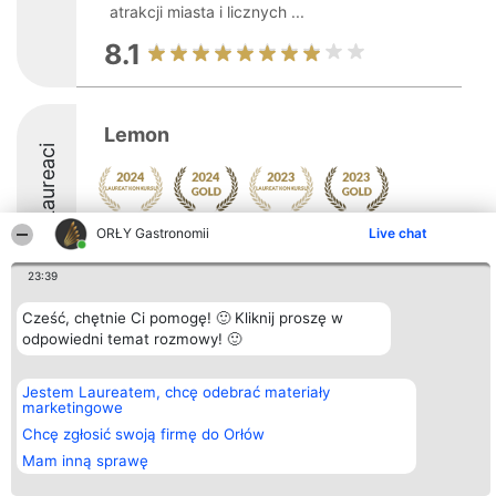
atrakcji miasta i licznych ...
8.1
Lemon
Laureaci
ORŁY Gastronomii
Live chat
23:39
Cześć, chętnie Ci pomogę! 🙂 Kliknij proszę w
Organizator plebiscytu
Plebiscyt
Kontakt
odpowiedni temat rozmowy! 🙂
Bright Side Solutions sp. z o.
Laureaci
Kontakt
o. sp. k.
Lista
ul. Ruska 22
wszystkich
Wrocław 50-079
Laureatów
Jestem Laureatem, chcę odebrać materiały
KRS 0000749100 | Regon
Zasady
marketingowe
381313360 | NIP 8943132676
Regulamin
Chcę zgłosić swoją firmę do Orłów
+48 508 492 400
Polityka
Prywatności
Mam inną sprawę