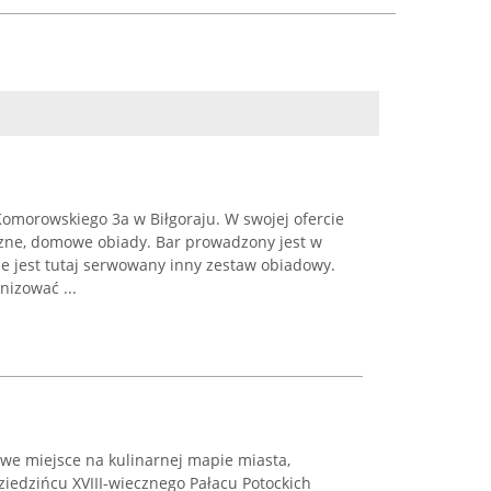
 Komorowskiego 3a w Biłgoraju. W swojej ofercie
zne, domowe obiady. Bar prowadzony jest w
e jest tutaj serwowany inny zestaw obiadowy.
izować ...
owe miejsce na kulinarnej mapie miasta,
iedzińcu XVIII-wiecznego Pałacu Potockich