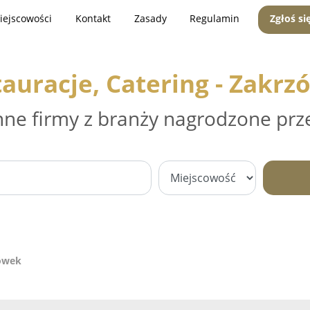
iejscowości
Kontakt
Zasady
Regulamin
Zgłoś si
auracje, Catering - Zakr
nne firmy z branży nagrodzone prz
zówek