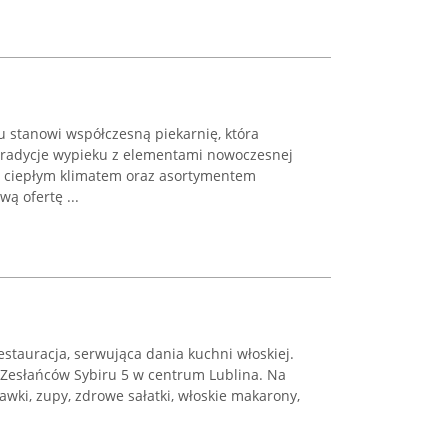
u stanowi współczesną piekarnię, która
 tradycje wypieku z elementami nowoczesnej
ię ciepłym klimatem oraz asortymentem
ą ofertę ...
estauracja, serwująca dania kuchni włoskiej.
y Zesłańców Sybiru 5 w centrum Lublina. Na
wki, zupy, zdrowe sałatki, włoskie makarony,
.