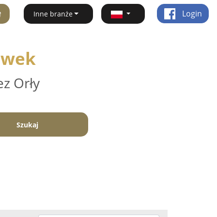
ę
Login
Inne branże
zówek
ez Orły
Szukaj