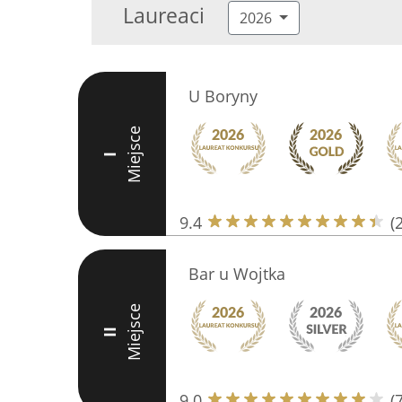
Laureaci
2026
U Boryny
Miejsce
I
9.4
(
Bar u Wojtka
Miejsce
II
9.0
(