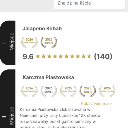
Jalapeno Kebab
Miejsce
I
9.6
(140)
Karczma Piastowska
Pokaż więcej >>
Miejsce
Karczma Piastowska zlokalizowana w
Niemcach przy ulicy Lubelskiej 127, stanowi
II
rozpoznawalny punkt gastronomiczny w
regionie, oferując bogate kulinarne