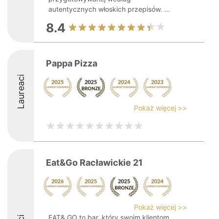
autentycznych włoskich przepisów. ...
8.4
Pappa Pizza
Laureaci
Pokaż więcej >>
Eat&Go Racławickie 21
Pokaż więcej >>
EAT& GO to bar, który swoim klientom